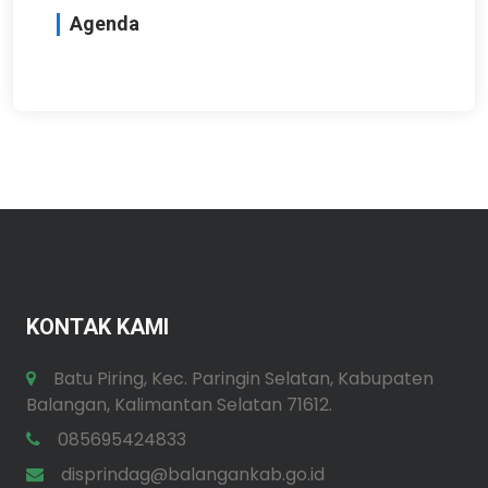
Agenda
KONTAK KAMI
Batu Piring, Kec. Paringin Selatan, Kabupaten
Balangan, Kalimantan Selatan 71612.
085695424833
disprindag@balangankab.go.id